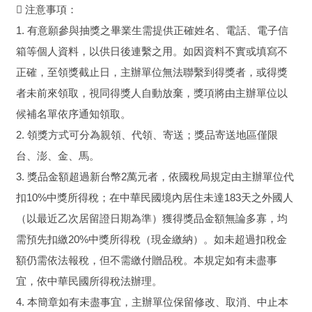
 注意事項：
1. 有意願參與抽獎之畢業生需提供正確姓名、電話、電子信
箱等個人資料，以供日後連繫之用。如因資料不實或填寫不
正確，至領獎截止日，主辦單位無法聯繫到得獎者，或得獎
者未前來領取，視同得獎人自動放棄，獎項將由主辦單位以
候補名單依序通知領取。
2. 領獎方式可分為親領、代領、寄送；獎品寄送地區僅限
台、澎、金、馬。
3. 獎品金額超過新台幣2萬元者，依國稅局規定由主辦單位代
扣10%中獎所得稅；在中華民國境內居住未達183天之外國人
（以最近乙次居留證日期為準）獲得獎品金額無論多寡，均
需預先扣繳20%中獎所得稅（現金繳納）。如未超過扣稅金
額仍需依法報稅，但不需繳付贈品稅。本規定如有未盡事
宜，依中華民國所得稅法辦理。
4. 本簡章如有未盡事宜，主辦單位保留修改、取消、中止本