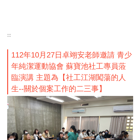
:::
112年10月27日卓翊安老師邀請 青少
年純潔運動協會 蘇寶池社工專員蒞
臨演講 主題為【社工江湖闖蕩的人
生--關於個案工作的二三事】